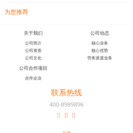
为您推荐
关于我们
公司动态
公司简介
核心业务
公司资质
核心优势
公司文化
劳务派遣业务
公司合作项目
合作企业
联系热线
400-8989896